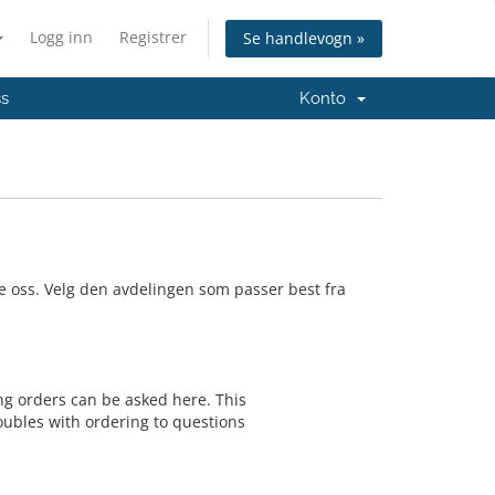
Logg inn
Registrer
Se handlevogn »
ss
Konto
e oss. Velg den avdelingen som passer best fra
ing orders can be asked here. This
oubles with ordering to questions