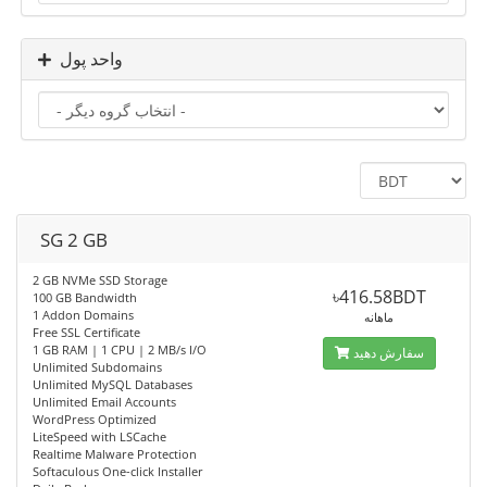
واحد پول
SG 2 GB
2 GB NVMe SSD Storage
৳416.58BDT
100 GB Bandwidth
1 Addon Domains
ماهانه
Free SSL Certificate
1 GB RAM | 1 CPU | 2 MB/s I/O
سفارش دهید
Unlimited Subdomains
Unlimited MySQL Databases
Unlimited Email Accounts
WordPress Optimized
LiteSpeed with LSCache
Realtime Malware Protection
Softaculous One-click Installer